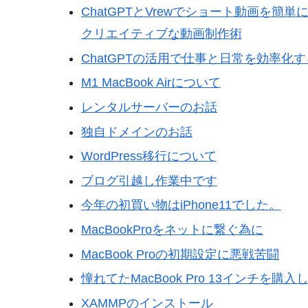
ChatGPTとVrewでショート動画を
クリエイティブな動画制作術
ChatGPTの活用で仕事と日常を効率
M1 MacBook Airについて
レンタルサーバーのお話
独自ドメインのお話
WordPress移行について
ブログ引越し作業中です
今年の初買い物はiPhone11でした。
MacBookProをネットに繋ぐ為に
MacBook Proの初期設定に悪戦苦闘
憧れてたMacBook Pro 13インチを購
XAMMPのインストール