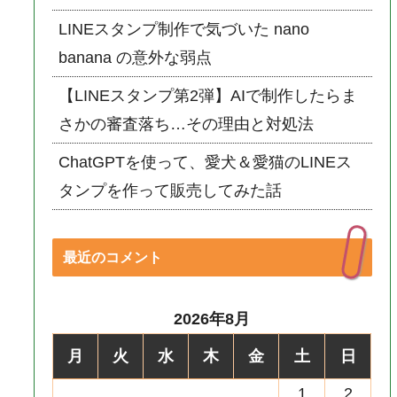
LINEスタンプ制作で気づいた nano
banana の意外な弱点
【LINEスタンプ第2弾】AIで制作したらま
さかの審査落ち…その理由と対処法
ChatGPTを使って、愛犬＆愛猫のLINEス
タンプを作って販売してみた話
最近のコメント
2026年8月
月
火
水
木
金
土
日
1
2