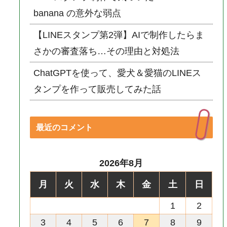
banana の意外な弱点
【LINEスタンプ第2弾】AIで制作したらま
さかの審査落ち…その理由と対処法
ChatGPTを使って、愛犬＆愛猫のLINEス
タンプを作って販売してみた話
最近のコメント
2026年8月
月
火
水
木
金
土
日
1
2
3
4
5
6
7
8
9