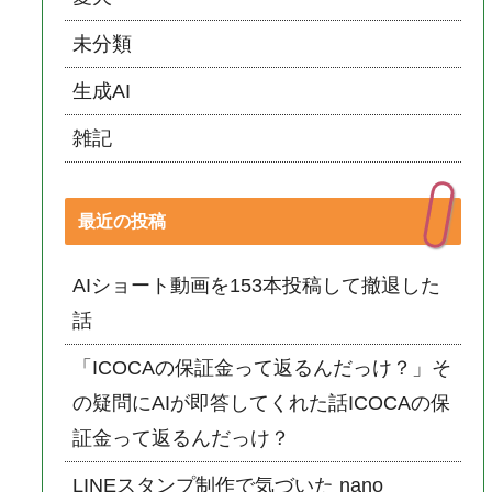
未分類
生成AI
雑記
最近の投稿
AIショート動画を153本投稿して撤退した
話
「ICOCAの保証金って返るんだっけ？」そ
の疑問にAIが即答してくれた話ICOCAの保
証金って返るんだっけ？
LINEスタンプ制作で気づいた nano