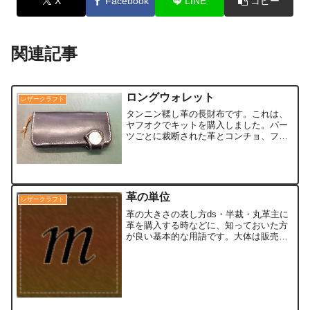
X
Facebook
LINE
コピー
関連記事
ロングウォレット
レザークラフト
タンニン鞣し革の長財布です。これは、
ヤフオクでキットを購入しました。パー
ツごとに裁断された革とコンチョ、ファ
スナー、簡単な説明書が入ってました。
なので、自分で用意したのは縫い糸、天
然石ビーズとスウェード革紐くらいで
す。ロングウォレットを作ろ...
革の単位
レザークラフト
革の大きさの表し方ds・半裁・丸革主に
革を購入する時などに、知っておいた方
が良い基本的な用語です。大体は販売し
てるサイトさんでも説明されているんで
すが、念の為、知ってる範囲で簡単に記
載します。ds（デシ）革の大きさを表す
単位です。下の絵のよ...