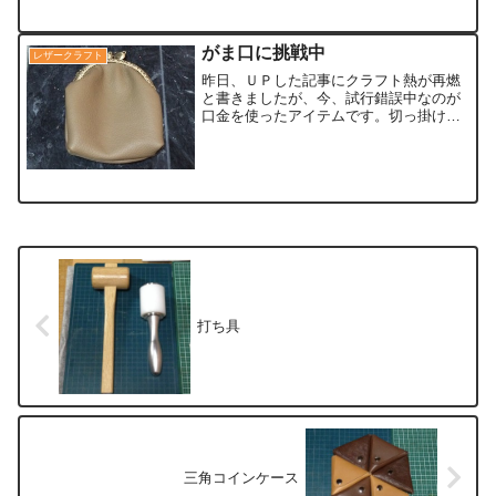
た為、制作途中でボロボロと不具合が出
てました...
がま口に挑戦中
レザークラフト
昨日、ＵＰした記事にクラフト熱が再燃
と書きましたが、今、試行錯誤中なのが
口金を使ったアイテムです。切っ掛け
は、ヤフオクをなんとなく眺めてた時
に、上の画像で使っている猫の口金を見
つけて、周りに猫好きの人間が多いこと
から、かわいい感じのアイテム...
打ち具
三角コインケース