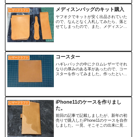
メディスンバッグのキット購入
レザークラフト
ヤフオクでキットが安く出品されていた
ので、なんとなく入札してみたら、落と
せてしまったので、また、メディスンバ
ッグを作る事にしました。写真の内容で
一式なんですが、どうもこれ、前に作っ
たメディスンバッグと全く同じように思
います。参考にしたメディ...
コースター
レザークラフト
ハギレパックの中にクロムレザーでそれ
なりの厚みのある革があったので、コー
スターを作ってみました。作ったといっ
ても写真のとおり、四角に裁断してフチ
を縫っただけの簡単な物です。大雑把iに
2枚ほど裁断しましたが、大体10ｃｍ×10
ｃｍくらいですね...
iPhone11のケースを作りまし
レザークラフト
た。
前回の記事で記載しましたが、新年の初
売りで購入したiPhone11のケースを自作
しました。一見、そこそこの出来に見え
ますが、完全な失敗作となりました(^_^;)
やっつけで、計画も練らずに急いで作っ