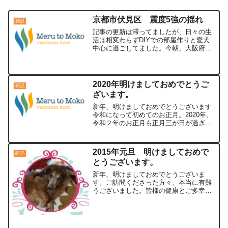
京都市伏見区 震度5強の揺れ
雑記
記事の更新は滞ってましたが、日々の生
活は相変わらずDIYでの部屋作りと愛犬
中心に過ごしてました。今朝、大阪府北
部を中心に大きな地震がありました。筆
者が住む京都市伏見区でも震度5強の揺れ
だったようです。今日は愛犬が朝ごはん
を食べてくれなかった...
2020年明けましておめでとうご
雑記
ざいます。
新年、明けましておめでとうございます
令和になって初めてのお正月。2020年、
令和２年のお正月も正月三が日が過ぎま
した。あっという間に来週からは仕事始
めとなります。休みの期間って本当に時
間が早いです。2019年は、ほぼ更新する
2015年元旦 明けましておめで
雑記
事がなかった本ブ...
とうございます。
新年、明けましておめでとうございま
す。ご訪問くださった方々、本当に有難
うございました。皆様の健康とご多幸を
心よりお祈り申し上げます。2015年元旦
ですが、天気予報のとおり、大寒波が到
来し雪となりました。写真は我が家（5F)
の窓からの風景です...