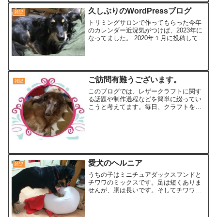
久しぶりのWordPressブログ
雑記
トリミングサロンで作ってもらった今年
のカレンダー近況気がつけば、2023年に
なってました。 2020年１月に投稿して以
来なので、 3年ぶりの投稿です💦振り返
ってみると、ちょうど某大手運輸会社の
倉庫部門に転職して、 現在の会社に再転
職するまで...
ご訪問有難うございます。
雑記
このブログでは、レザークラフトに関す
る話題や制作過程などを簡単に綴ってい
こうと考えてます。毎日、クラフトをし
ている訳でない為、更新は不定期になり
ます。頑張って内容を充実させ、再度、
訪問していただけるブログにしたいと考
えておりますので、宜しく...
愛犬のヘルニア
雑記
うちの子はミニチュアダックスフンドと
チワワのミックスです。足は短くありま
せんが、胴は長いです。そしてチワワの
習性なのかぴょんぴょんジャンプしまく
り、テンションが上がると猛ダッシュを
したり、ぬいぐるみを振り回しらり、犬