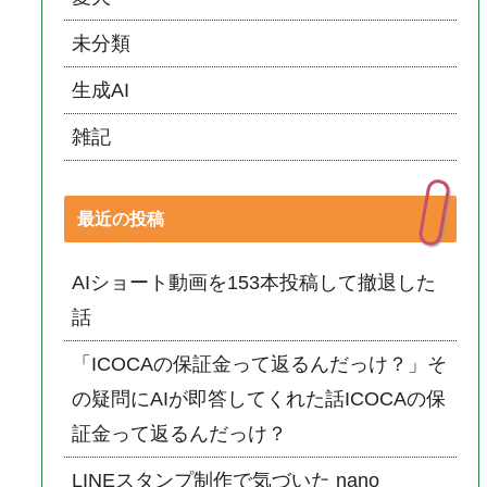
未分類
生成AI
雑記
最近の投稿
AIショート動画を153本投稿して撤退した
話
「ICOCAの保証金って返るんだっけ？」そ
の疑問にAIが即答してくれた話ICOCAの保
証金って返るんだっけ？
LINEスタンプ制作で気づいた nano