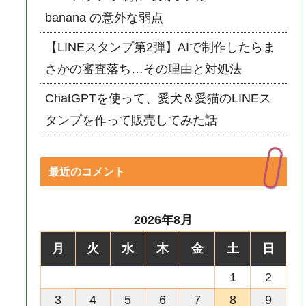
banana の意外な弱点
【LINEスタンプ第2弾】AIで制作したらま
さかの審査落ち…その理由と対処法
ChatGPTを使って、愛犬＆愛猫のLINEス
タンプを作って販売してみた話
最近のコメント
2026年8月
月
火
水
木
金
土
日
1
2
3
4
5
6
7
8
9