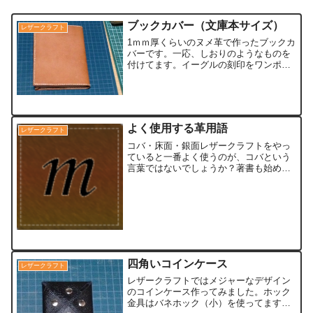
ブックカバー（文庫本サイズ）
レザークラフト
1ｍｍ厚くらいのヌメ革で作ったブックカ
バーです。一応、しおりのようなものを
付けてます。イーグルの刻印をワンポイ
ントに入れようとして失敗した後が…
(笑)出来るだけ、文庫本の厚みに柔軟に
対応できるように考えて、この形を選
択。去年の年末に、とても...
よく使用する革用語
レザークラフト
コバ・床面・銀面レザークラフトをやっ
ていると一番よく使うのが、コバという
言葉ではないでしょうか？著書も始めた
時は、コバ？磨く？って感じでした。わ
かってみれば、単なる部分的な名称なん
ですけどね。簡単なので写真を使って、
手っ取り早く説明していき...
四角いコインケース
レザークラフト
レザークラフトではメジャーなデザイン
のコインケース作ってみました。ホック
金具はバネホック（小）を使ってます。