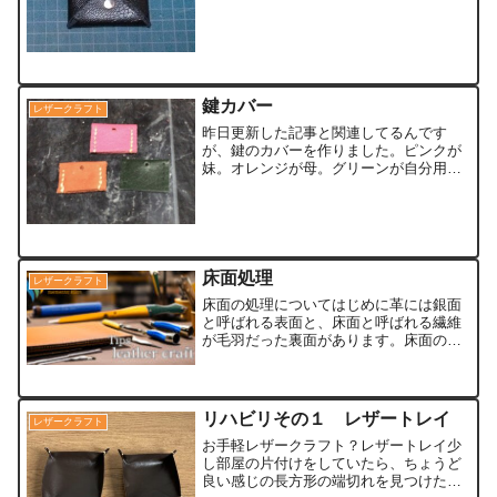
４辺全部が出し入れできるスタイルのコ
インケースです。試作の状態なので、ス
テッチはいれてないので、切って、金具
を付けただけの簡単クラフ...
鍵カバー
レザークラフト
昨日更新した記事と関連してるんです
が、鍵のカバーを作りました。ピンクが
妹。オレンジが母。グリーンが自分用で
す。なんせ同じマンションの階違いなの
で、似たような鍵を２本持つことになる
ので、分かりやすくする為にやっつけで
制作しました。１時間程度で...
床面処理
レザークラフト
床面の処理についてはじめに革には銀面
と呼ばれる表面と、床面と呼ばれる繊維
が毛羽だった裏面があります。床面の毛
羽立ちをそのままにするのは、見た目的
にも耐久性的にも良くないので、トコノ
ールやCMCなどを使い、毛羽立ちを押さ
えて整える処理をします...
リハビリその１ レザートレイ
レザークラフト
お手軽レザークラフト？レザートレイ少
し部屋の片付けをしていたら、ちょうど
良い感じの長方形の端切れを見つけたの